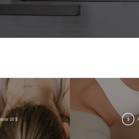
άστε 10 $
$