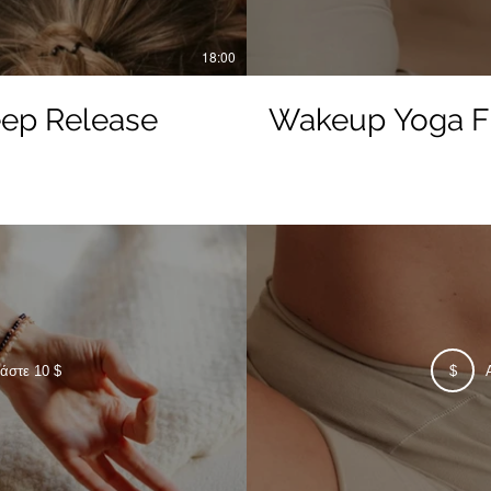
18:00
eep Release
Wakeup Yoga F
άστε 10 $
$