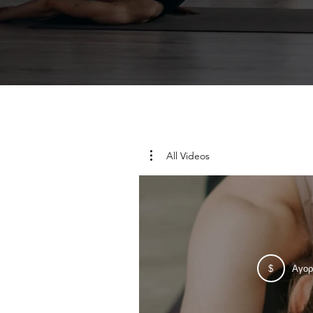
All Videos
$
Αγορ