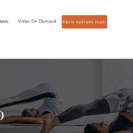
ογος
Video On Demand
Κάντε κράτηση τώρα
o