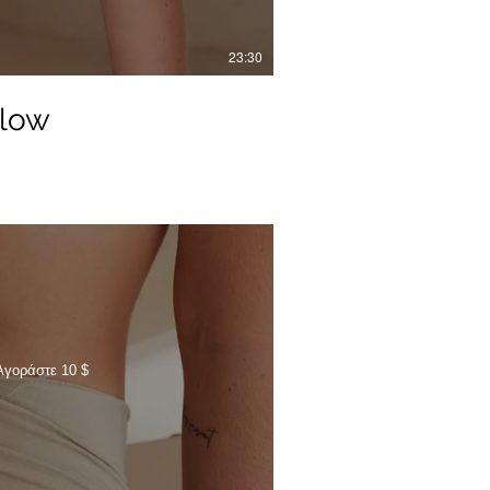
23:30
low
Αγοράστε 10 $