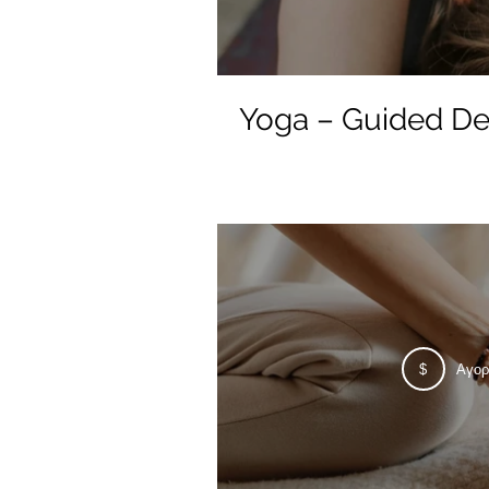
Yoga – Guided D
$
Αγορ