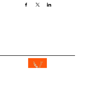
Το Vasanta Yoga είναι ένα καταφύγιο για
κίνηση, ενσυνειδητότητα και ισορροπία.
Καλωσορίζουμε όλες τις ηλικίες και τα
επίπεδα για να επανασυνδεθούν, να