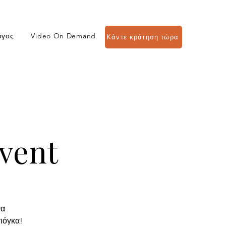
ογος
Video On Demand
Κάντε κράτηση τώρα
vent
να
ιόγκα!