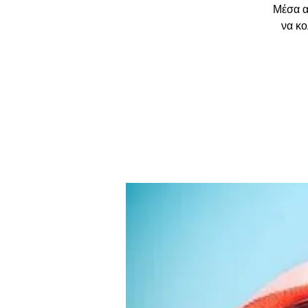
Μέσα απ
να κο