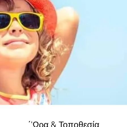
΄'Ωρα & Τοποθεσία